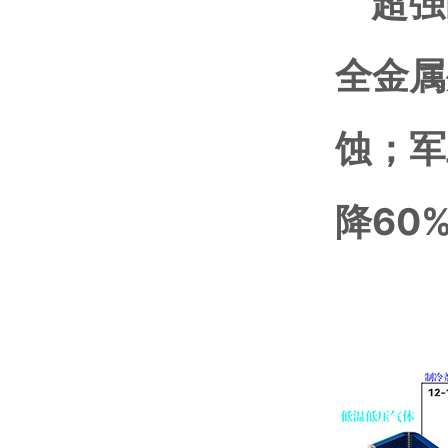
超强耐
全金属
蚀；军
降60