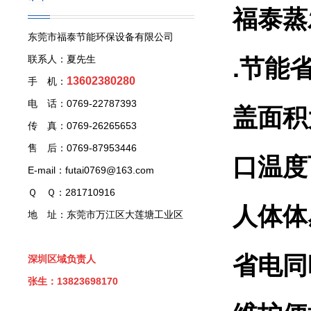
福泰蒸
东莞市福泰节能环保设备有限公司
联系人：夏先生
.节能
13602380280
手 机：
电 话：0769-22787393
盖面积
传 真：0769-26265653
售 后：0769-87953446
口温度
E-mail：futai0769@163.com
Ｑ Ｑ：281710916
人体体
地 址：东莞市万江区大莲塘工业区
省电同
深圳区域负责人
张生：13823698170