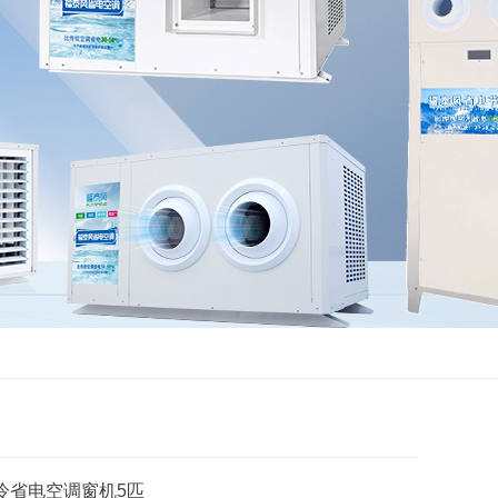
冷省电空调窗机5匹