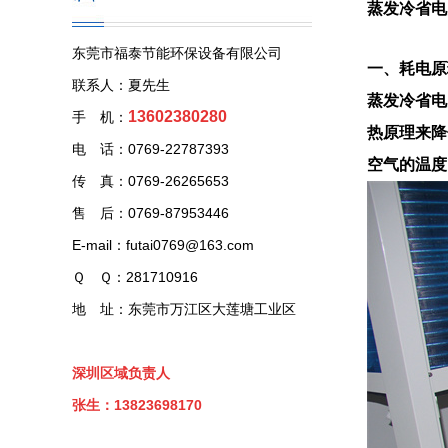
蒸发冷省电
东莞市福泰节能环保设备有限公司
一、耗电原
联系人：夏先生
蒸发冷省电
13602380280
手 机：
热原理来降
电 话：0769-22787393
空气的温度
传 真：0769-26265653
售 后：0769-87953446
E-mail：futai0769@163.com
Ｑ Ｑ：281710916
地 址：东莞市万江区大莲塘工业区
深圳区域负责人
张生：13823698170