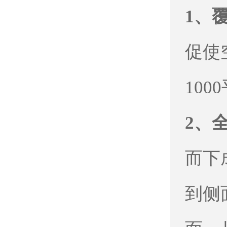
1、
促使
100
2、
而下
到侧